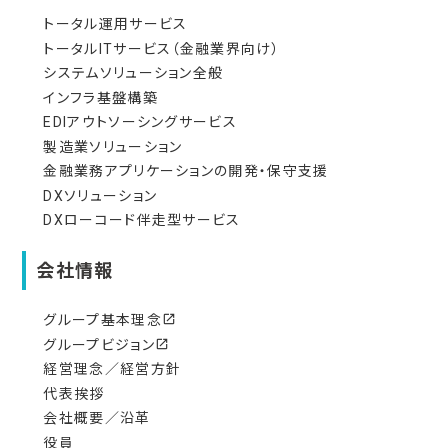
トータル運用サービス
トータルITサービス（金融業界向け）
システムソリューション全般
インフラ基盤構築
EDIアウトソーシングサービス
製造業ソリューション
金融業務アプリケーションの開発・保守支援
DXソリューション
DXローコード伴走型サービス
会社情報
グループ基本理念
open_in_new
グループビジョン
open_in_new
経営理念／経営方針
代表挨拶
会社概要／沿革
役員