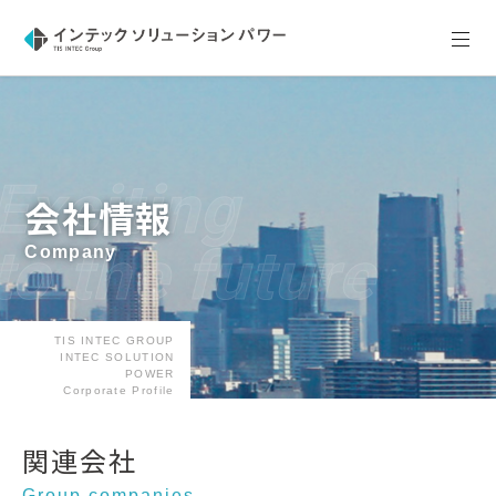
Exciting
会社情報
to the future
Company
TIS INTEC GROUP
INTEC SOLUTION
POWER
Corporate Profile
関連会社
Group companies