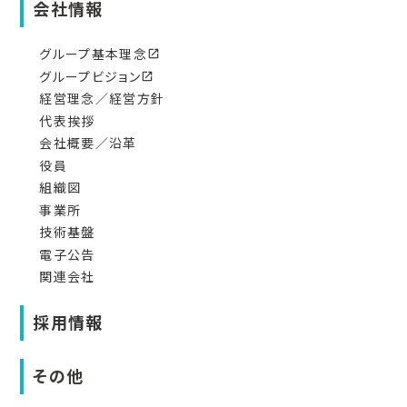
会社情報
グループ基本理念
open_in_new
グループビジョン
open_in_new
経営理念／経営方針
代表挨拶
会社概要／沿革
役員
組織図
事業所
技術基盤
電子公告
関連会社
採用情報
その他